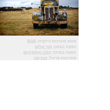
מותג מערכות היוקרה:
ALUG
הפצה בצפון:
אור אלום
הפצה במרכז:
כלבו אלומיניום
פתרונות פרזול:
טכניקה
פתרונות זכוכית :
פניציה
אלום גולד בע"מ
היהלום 4 ברקן
טל:
03-9030056
פקס:
03-9030057
אימייל:
info@alug.co.il